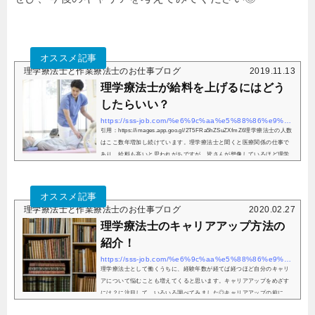
理学療法士と作業療法士のお仕事ブログ
2019.11.13
理学療法士が給料を上げるにはどう
したらいい？
https://sss-job.com/%e6%9c%aa%e5%88%86%e9%a1%9e/physical-therapist-raise-salary/
引用：https://images.app.goo.gl/2T5FRa5hZSuZXfmZ6理学療法士の人数
はここ数年増加し続けています。理学療法士と聞くと医療関係の仕事で
あり、給料も高いと思われがちですが、皆さんが想像しているほど理学
療法士の給料は高くありません。また、理学療法士の人数は...
理学療法士と作業療法士のお仕事ブログ
2020.02.27
理学療法士のキャリアアップ方法の
紹介！
https://sss-job.com/%e6%9c%aa%e5%88%86%e9%a1%9e/physicaltherapist-career-enhancement-method/
理学療法士として働くうちに、経験年数が経てば経つほど自分のキャリ
アについて悩むことも増えてくると思います。キャリアアップをめざす
には？に注目して、いろいろ調べてみました◎キャリアアップの前に、
スキルアップ引用：https://www.pakutaso.com/キャリアアッ...