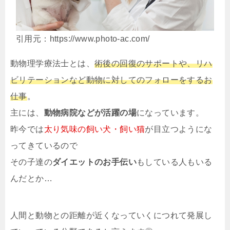
引用元：https://www.photo-ac.com/
動物理学療法士とは、
術後の回復のサポートや、リハ
ビリテーションなど動物に対してのフォローをするお
仕事
。
主には、
動物病院などが活躍の場
になっています。
昨今では
太り気味の飼い犬・飼い猫
が目立つようにな
ってきているので
その子達の
ダイエットのお手伝い
もしている人もいる
んだとか…
人間と動物との距離が近くなっていくにつれて発展し