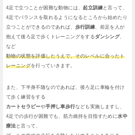
4足で立つことが困難な動物には、
起立訓練
と言って、
4足でバランスを取れるようになるところから始めたり
立つことができるのであれば、
歩行訓練
、前足を人が
抱えて後ろ足で歩くトレーニングをする
ダンシング
、
など
動物の状態を評価したうえで、そのレベルに合ったト
レーニング
を行っていきます。
また、下半身不随なのであれば、後ろ足に車輪を付け
て歩く練習をする
カートセラピー
や
手押し車歩行
なども実施しますし、
4足での歩行が困難でも、筋力維持を目指すために
水中
療法
と言って、