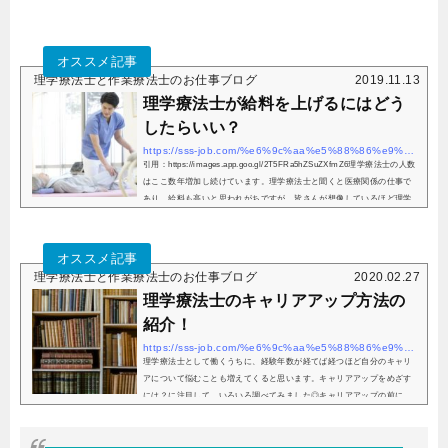
理学療法士と作業療法士のお仕事ブログ
2019.11.13
理学療法士が給料を上げるにはどう
したらいい？
https://sss-job.com/%e6%9c%aa%e5%88%86%e9%a1%9e/physical-therapist-raise-salary/
引用：https://images.app.goo.gl/2T5FRa5hZSuZXfmZ6理学療法士の人数
はここ数年増加し続けています。理学療法士と聞くと医療関係の仕事で
あり、給料も高いと思われがちですが、皆さんが想像しているほど理学
療法士の給料は高くありません。また、理学療法士の人数は...
理学療法士と作業療法士のお仕事ブログ
2020.02.27
理学療法士のキャリアアップ方法の
紹介！
https://sss-job.com/%e6%9c%aa%e5%88%86%e9%a1%9e/physicaltherapist-career-enhancement-method/
理学療法士として働くうちに、経験年数が経てば経つほど自分のキャリ
アについて悩むことも増えてくると思います。キャリアアップをめざす
には？に注目して、いろいろ調べてみました◎キャリアアップの前に、
スキルアップ引用：https://www.pakutaso.com/キャリアアッ...